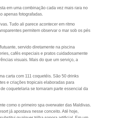
aposta em uma combinação cada vez mais rara no
ão apenas fotografadas.
vas. Tudo ali parece acontecer em ritmo
ransparentes permitem observar o mar sob os pés
utuante, servido diretamente na piscina
series, cafés especiais e pratos cuidadosamente
ncias visuais. Mais do que um serviço, a
a carta com 111 coquetéis. São 50 drinks
tes e criações tropicais elaboradas para
de coquetelaria se tornaram parte essencial da
nte como o primeiro spa overwater das Maldivas.
sort já apostava nesse conceito. Até hoje,
titui qualquer trilha sonora artificial. Em um