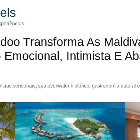
els
periências
adoo Transforma As Mald
 Emocional, Intimista E A
as sensoriais, spa overwater histórico, gastronomia autoral e ri