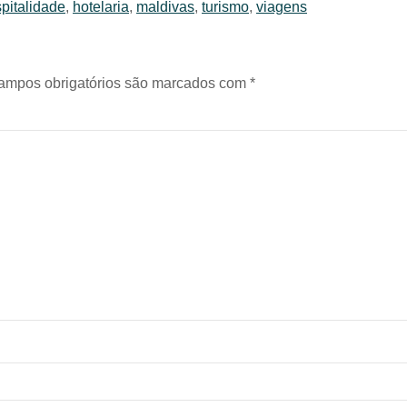
pitalidade
,
hotelaria
,
maldivas
,
turismo
,
viagens
ampos obrigatórios são marcados com
*