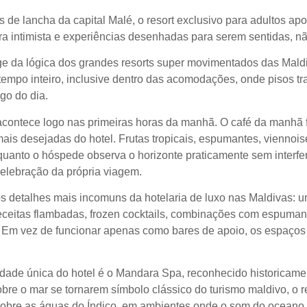
s de lancha da capital Malé, o resort exclusivo para adultos 
era intimista e experiências desenhadas para serem sentidas, n
ge da lógica dos grandes resorts super movimentados das Maldi
tempo inteiro, inclusive dentro das acomodações, onde pisos t
go do dia.
ontece logo nas primeiras horas da manhã. O café da manhã fl
 mais desejadas do hotel. Frutas tropicais, espumantes, viennoi
nto o hóspede observa o horizonte praticamente sem interferê
celebração da própria viagem.
detalhes mais incomuns da hotelaria de luxo nas Maldivas: um
 receitas flambadas, frozen cocktails, combinações com espuman
 Em vez de funcionar apenas como bares de apoio, os espaços 
idade única do hotel é o Mandara Spa, reconhecido historicame
re o mar se tornarem símbolo clássico do turismo maldivo, o re
re as águas do Índico, em ambientes onde o som do oceano subs