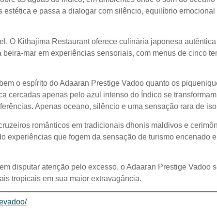
stética e passa a dialogar com silêncio, equilíbrio emocional
vel. O Kithajima Restaurant oferece culinária japonesa autênti
à beira-mar em experiências sensoriais, com menus de cinco te
bem o espírito do Adaaran Prestige Vadoo quanto os piqueniqu
a cercadas apenas pelo azul intenso do Índico se transformam,
ferências. Apenas oceano, silêncio e uma sensação rara de is
 cruzeiros românticos em tradicionais dhonis maldivos e cerimô
o experiências que fogem da sensação de turismo encenado e
em disputar atenção pelo excesso, o Adaaran Prestige Vadoo se
ais tropicais em sua maior extravagância.
gevadoo/