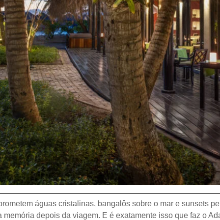
ometem águas cristalinas, bangalôs sobre o mar e sunsets perfe
 memória depois da viagem. E é exatamente isso que faz o Ad