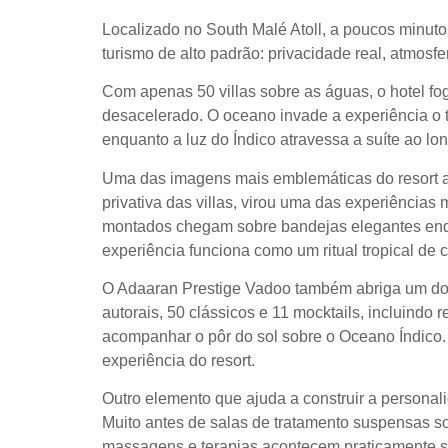
Localizado no South Malé Atoll, a poucos minuto
turismo de alto padrão: privacidade real, atmosf
Com apenas 50 villas sobre as águas, o hotel fo
desacelerado. O oceano invade a experiência o 
enquanto a luz do Índico atravessa a suíte ao lon
Uma das imagens mais emblemáticas do resort ac
privativa das villas, virou uma das experiências
montados chegam sobre bandejas elegantes enqua
experiência funciona como um ritual tropical de 
O Adaaran Prestige Vadoo também abriga um dos 
autorais, 50 clássicos e 11 mocktails, incluindo
acompanhar o pôr do sol sobre o Oceano Índico.
experiência do resort.
Outro elemento que ajuda a construir a personal
Muito antes de salas de tratamento suspensas sob
massagens e terapias acontecem praticamente sob