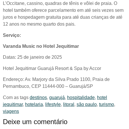
L’Occitane, cassino, quadras de tênis e vôlei de praia. O
hotel também oferece parcelamento em até seis vezes sem
juros e hospedagem gratuita para até duas crianças de até
12 anos no mesmo quarto dos pais.
Serviço:
Varanda Music no Hotel Jequitimar
Datas: 25 de janeiro de 2025
Hotel Jequitimar Guarujá Resort & Spa by Accor
Endereço: Av. Marjory da Silva Prado 1100, Praia de
Pernambuco, CEP 11444-000 – Guarujá/SP
Com as tags
destinos
,
guarujá
,
hospitalidade
,
hotel
jequitimar
,
hotelaria
,
lifestyle
,
litoral
,
são paulo
,
turismo
,
viagens
Deixe um comentário