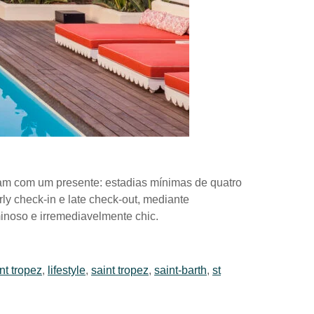
egam com um presente: estadias mínimas de quatro
y check-in e late check-out, mediante
minoso e irremediavelmente chic.
int tropez
,
lifestyle
,
saint tropez
,
saint-barth
,
st