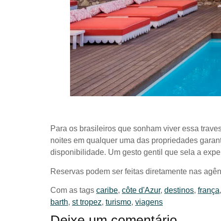
Para os brasileiros que sonham viver essa trave
noites em qualquer uma das propriedades garant
disponibilidade. Um gesto gentil que sela a exp
Reservas podem ser feitas diretamente nas agên
Com as tags
caribe
,
côte d'Azur
,
destinos
,
frança
barth
,
st tropez
,
turismo
,
viagens
Deixe um comentário