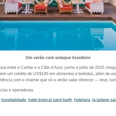
Um verão com sotaque brasileiro
ssia entre o Caribe e a Côte d’Azur, junho e julho de 2025 ch
em um crédito de US$100 em alimentos e bebidas, além de earl
eriência com o charme que só o verão sabe oferecer — leve, lu
cias e operadoras.
,
hospitalidade
,
hotel tropical saint barth
,
hotelaria
,
la tartane sa