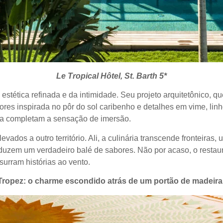
Le Tropical Hôtel, St. Barth 5*
 estética refinada e da intimidade. Seu projeto arquitetônico,
 cores inspirada no pôr do sol caribenho e detalhes em vime, li
aia completam a sensação de imersão.
evados a outro território. Ali, a culinária transcende fronteira
nduzem um verdadeiro balé de sabores. Não por acaso, o restaur
surram histórias ao vento.
Tropez: o charme escondido atrás de um portão de madeira