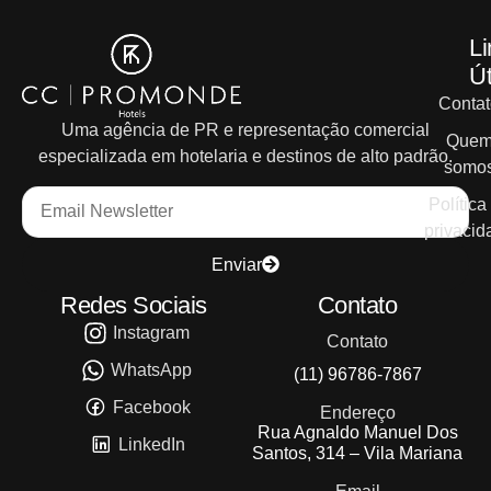
Li
Út
Contat
Uma agência de PR e representação comercial
Que
especializada em hotelaria e destinos de alto padrão.
somo
Política
privacid
Enviar
Redes Sociais
Contato
Instagram
Contato
WhatsApp
(11) 96786-7867
Facebook
Endereço
Rua Agnaldo Manuel Dos
LinkedIn
Santos, 314 – Vila Mariana