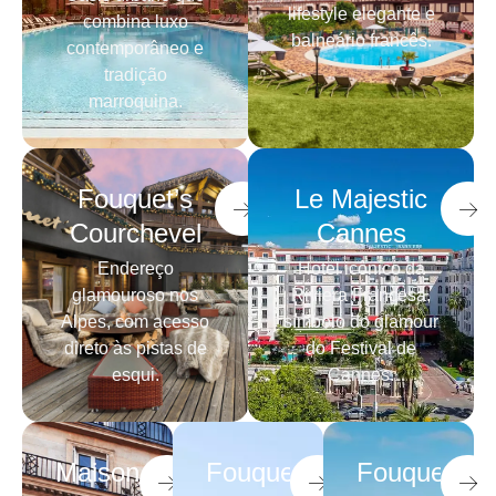
lifestyle elegante e
combina luxo
balneário francês.
contemporâneo e
tradição
marroquina.
Fouquet’s
Le Majestic
Courchevel
Cannes
Endereço
Hotel icônico da
glamouroso nos
Riviera Francesa,
Alpes, com acesso
símbolo do glamour
direto às pistas de
do Festival de
esqui.
Cannes.
Maison
Fouquet’s
Fouquet’s