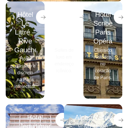
Hôtel
Fraser
Hôtel
Le
Suites
Scribe
Littré –
Le
Paris
Rive
Claridge
Opéra
Gauche
Suítes de
Clássico
luxo em
histórico
Hotel
endereço
no
clássico e
icônico.
coração
discreto
de Paris.
na Paris
intelectual.
Hotel
Alpen Valley
Jequitimar
– Megève