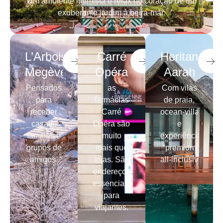
Um ambiente intimista e relax no coração de um
exuberante jardim à beira-mar.
L’Arboisie
Carré
Heritance
Megève
Opéra
Aarah
Pensados
as
Com vilas
para
farmácias
de praia,
receber
Carré
ocean‑villas
casais,
Opéra são
e
famílias e
muito
experiências
grupos de
mais que
“premium
amigos.
lojas. São
all‑inclusive”
endereços
essenciais
para
viajantes.