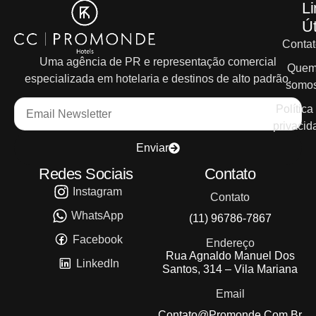
Li
Út
Contat
Uma agência de PR e representação comercial
Que
especializada em hotelaria e destinos de alto padrão.
somo
Política
privacid
Enviar
Redes Sociais
Contato
Instagram
Contato
WhatsApp
(11) 96786-7867
Facebook
Endereço
Rua Agnaldo Manuel Dos
LinkedIn
Santos, 314 – Vila Mariana
Email
Contato@promonde.com.br