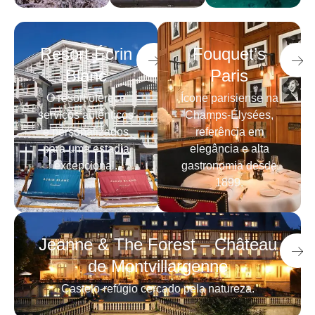
Resort Écrin
Fouquet’s
Blanc
Paris
O resort oferece
Ícone parisiense na
serviços autênticos
Champs-Élysées,
e personalizados
referência em
para uma estadia
elegância e alta
excepcional.
gastronomia desde
1899.
Jeanne & The Forest – Château
de Montvillargenne
Castelo-refúgio cercado pela natureza.