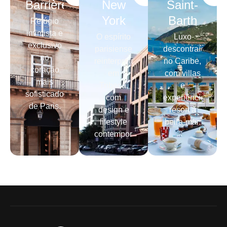
Barrière
New
Saint-
York
Barth
Refúgio
intimista e
O espírito
Luxo
exclusivo
parisiense
descontraído
no
reinterpretado
no Caribe,
coração
em
com villas
mais
Tribeca,
e
sofisticado
com
experiência
de Paris.
design e
resort à
lifestyle
beira-mar.
contemporâneo.