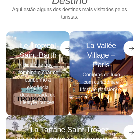
Destino
Aqui estão alguns dos destinos mais visitados pelos
turistas.
Le Tropical
La Vallée
Saint-Barth
Village –
Paris
Boutique que
combina o charme
Compras de luxo
caribenho à
com curadoria e
elegância
lifestyle parisiense.
descontraída do
lifestyle francês.
La Tartane Saint Tropez