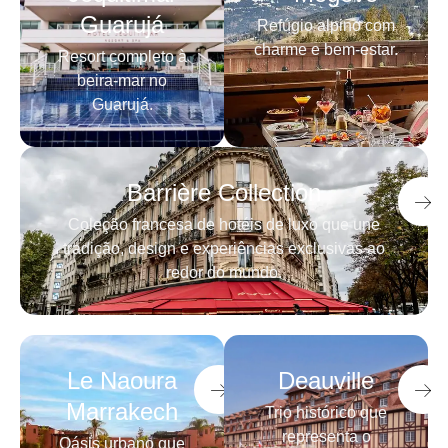
Guarujá
Refúgio alpino com
charme e bem-estar.
Resort completo à
beira-mar no
Guarujá.
Barrière Collection
Coleção francesa de hotéis de luxo que une
tradição, design e experiências exclusivas ao
redor do mundo.
Le Naoura
Deauville
Marrakech
Trio histórico que
representa o
Oásis urbano que