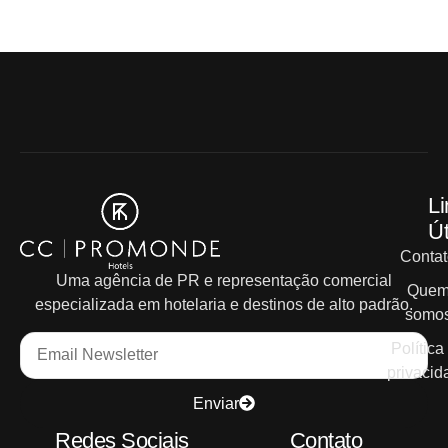
Li
Út
Contat
Uma agência de PR e representação comercial
Que
especializada em hotelaria e destinos de alto padrão.
somo
Política
privacid
Enviar
Redes Sociais
Contato