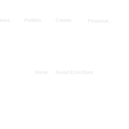
News
Portfólio
Contato
Home
Resort Écrin Blanc
sort Écrin Bl